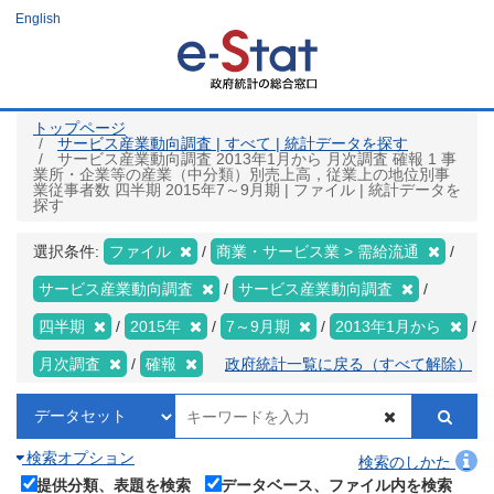
メ
English
イ
ン
コ
ン
テ
ン
ツ
トップページ
に
サービス産業動向調査 | すべて | 統計データを探す
移
サービス産業動向調査 2013年1月から 月次調査 確報 1 事
動
業所・企業等の産業（中分類）別売上高，従業上の地位別事
業従事者数 四半期 2015年7～9月期 | ファイル | 統計データを
探す
選択条件:
ファイル
商業・サービス業 > 需給流通
サービス産業動向調査
サービス産業動向調査
四半期
2015年
7～9月期
2013年1月から
月次調査
確報
政府統計一覧に戻る（すべて解除）
検索オプション
検索のしかた
提供分類、表題を検索
データベース、ファイル内を検索