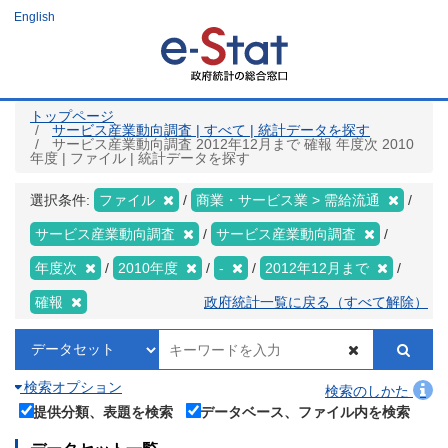
メ
English
イ
ン
コ
ン
テ
ン
ツ
トップページ
に
サービス産業動向調査 | すべて | 統計データを探す
移
サービス産業動向調査 2012年12月まで 確報 年度次 2010
動
年度 | ファイル | 統計データを探す
選択条件:
ファイル
商業・サービス業 > 需給流通
サービス産業動向調査
サービス産業動向調査
年度次
2010年度
-
2012年12月まで
確報
政府統計一覧に戻る（すべて解除）
検索オプション
検索のしかた
提供分類、表題を検索
データベース、ファイル内を検索