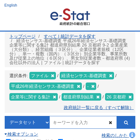
メ
English
イ
ン
コ
ン
テ
ン
ツ
トップページ
すべて | 統計データを探す
に
経済センサス‐基礎調査 平成26年経済センサス‐基礎調査
移
企業等に関する集計 都道府県別結果 26 京都府 9-2 企業産業
動
（大分類）、経営組織（３区分）、企業従業者規模（12区
分）、単一・複数（国内）（３区分）別企業等数、事業所数
及び従業上の地位（６区分）、男女別従業者数－都道府県 (4)
会社以外の法人 | ファイル | 統計データを探す
選択条件:
ファイル
経済センサス‐基礎調査
平成26年経済センサス‐基礎調査
-
企業等に関する集計
都道府県別結果
26 京都府
政府統計一覧に戻る（すべて解除）
検索オプション
検索のしかた