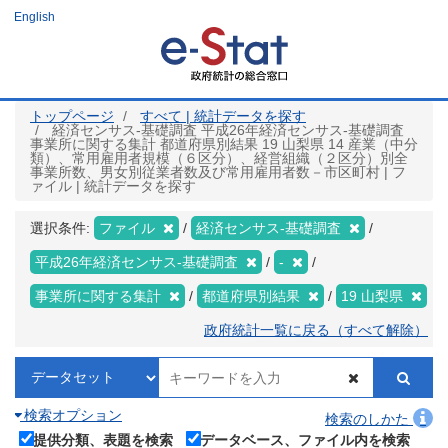
メ
English
イ
ン
コ
ン
テ
ン
ツ
トップページ
すべて | 統計データを探す
に
経済センサス‐基礎調査 平成26年経済センサス‐基礎調査
移
事業所に関する集計 都道府県別結果 19 山梨県 14 産業（中分
動
類）、常用雇用者規模（６区分）、経営組織（２区分）別全
事業所数、男女別従業者数及び常用雇用者数－市区町村 | フ
ァイル | 統計データを探す
選択条件:
ファイル
経済センサス‐基礎調査
平成26年経済センサス‐基礎調査
-
事業所に関する集計
都道府県別結果
19 山梨県
政府統計一覧に戻る（すべて解除）
検索オプション
検索のしかた
提供分類、表題を検索
データベース、ファイル内を検索