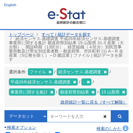
メ
English
イ
ン
コ
ン
テ
ン
ツ
トップページ
すべて | 統計データを探す
に
経済センサス‐基礎調査 平成26年経済センサス‐基礎調査
移
事業所に関する集計 都道府県別結果 19 山梨県 31-3 産業（大
動
分類）、開設時期（13区分）、経営組織（４区分）別民営事
業所数及び男女別従業者数－都道府県、市区町村 (1) A～R 全
産業（S公務を除く）～D 建設業 | ファイル | 統計データを探
す
選択条件:
ファイル
経済センサス‐基礎調査
平成26年経済センサス‐基礎調査
-
事業所に関する集計
都道府県別結果
19 山梨県
政府統計一覧に戻る（すべて解除）
検索オプション
検索のしかた