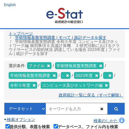
メ
English
イ
ン
コ
ン
テ
ン
ツ
トップページ
に
学術情報基盤実態調査 | すべて | 統計データを探す
移
学術情報基盤実態調査 令和５年度 コンピュータ及びネッ
動
トワーク編 個別事項 6 高速計算機 3 研究活動におけるクラ
ウドサービスの契約状況 調達している場合 2023年度 | ファイ
ル | 統計データを探す
選択条件:
ファイル
学術情報基盤実態調査
学術情報基盤実態調査
-
2023年度
-
令和５年度
コンピュータ及びネットワーク編
政府統計一覧に戻る（すべて解除）
検索オプション
検索のしかた
提供分類、表題を検索
データベース、ファイル内を検索