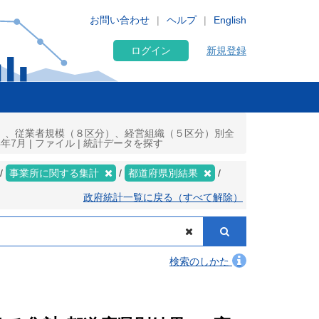
お問い合わせ
ヘルプ
English
ログイン
新規登録
分類）、従業者規模（８区分）、経営組織（５区分）別全
7月 | ファイル | 統計データを探す
事業所に関する集計
都道府県別結果
政府統計一覧に戻る（すべて解除）
検索のしかた