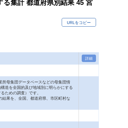
する集計 都道府県別結果 45 宮
URLをコピー
詳細
業所母集団データベースなどの母集団情
的構造を全国的及び地域別に明らかにする
するための調査）です。
の結果を、全国、都道府県、市区町村な