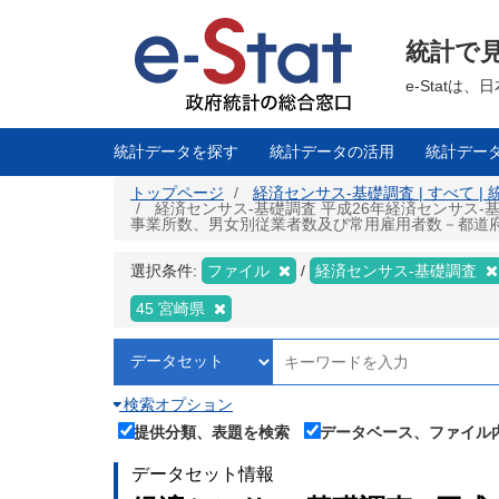
メ
イ
ン
統計で
コ
ン
テ
e-Stat
ン
ツ
に
移
統計データを探す
統計データの活用
統計デー
動
トップページ
経済センサス‐基礎調査 | すべて |
経済センサス‐基礎調査 平成26年経済センサス‐
事業所数、男女別従業者数及び常用雇用者数－都道府県、市区
選択条件:
ファイル
経済センサス‐基礎調査
45 宮崎県
検索オプション
提供分類、表題を検索
データベース、ファイル
データセット情報