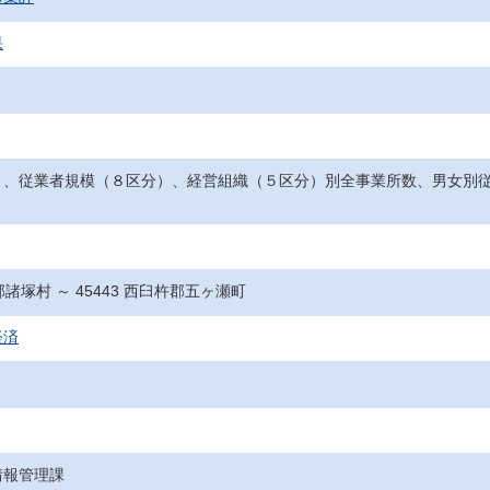
果
）、従業者規模（８区分）、経営組織（５区分）別全事業所数、男女別
杵郡諸塚村 ～ 45443 西臼杵郡五ヶ瀬町
経済
情報管理課