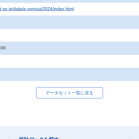
at.go.jp/data/e-census/2024/index.html
:00
データセット一覧に戻る