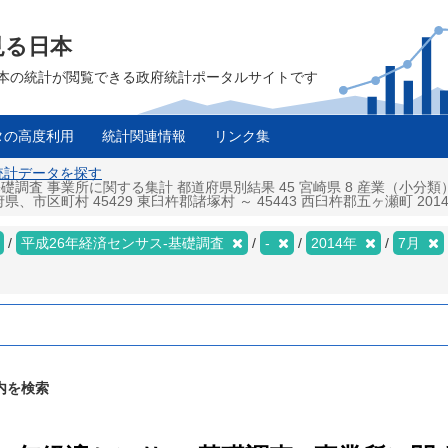
見る日本
は、日本の統計が閲覧できる政府統計ポータルサイトです
タの高度利用
統計関連情報
リンク集
 統計データを探す
基礎調査 事業所に関する集計 都道府県別結果 45 宮崎県 8 産業（小
町村 45429 東臼杵郡諸塚村 ～ 45443 西臼杵郡五ヶ瀬町 2014年
平成26年経済センサス‐基礎調査
-
2014年
7月
内を検索