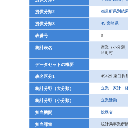
都道府県別結
提供分類2
45 宮崎県
提供分類3
8
表番号
産業（小分類
統計表名
区町村
データセットの概要
45429 東臼
表名区分1
企業・家計・
統計分野（大分類）
企業活動
統計分野（小分類）
総務省
担当機関
統計局事業所
担当課室