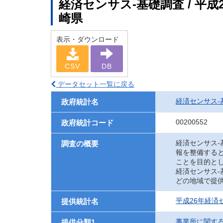
経済センサス‐基礎調査 / 平成
崎県
表示・ダウンロード
CSV
DB
データセット一覧に戻る
経済センサス‐
政府統計名
00200552
政府統計コード
経済センサス
調査の概要
報を整備する
ことを目的と
経済センサス
どの地域で提
平成26年経済
提供統計名
事業所に関す
提供分類1