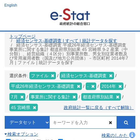
メ
English
イ
ン
コ
ン
テ
ン
ツ
トップページ
に
経済センサス‐基礎調査 | すべて | 統計データを探す
移
経済センサス‐基礎調査 平成26年経済センサス‐基礎調査
動
事業所に関する集計 都道府県別結果 45 宮崎県 9-2 産業（中
分類）、経営組織（４区分）別事業所数、男女別従業者数及
び常用雇用者数（国及び地方公共団体）－市区町村 2014年7
月 | ファイル | 統計データを探す
選択条件:
ファイル
経済センサス‐基礎調査
平成26年経済センサス‐基礎調査
-
2014年
7月
事業所に関する集計
都道府県別結果
45 宮崎県
政府統計一覧に戻る（すべて解除）
検索オプション
検索のしかた