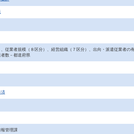
果
）、従業者規模（８区分）、経営組織（７区分）、出向・派遣従業者の
業者数－都道府県
経済
情報管理課