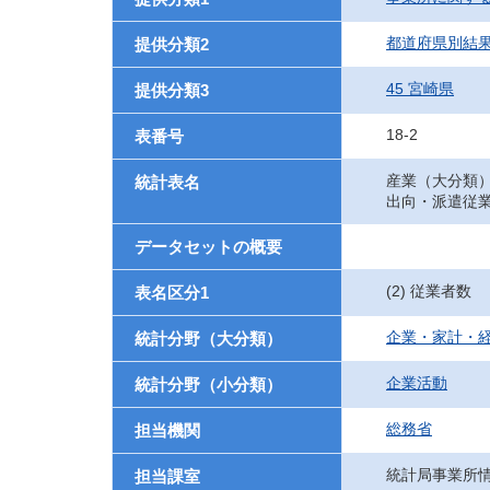
都道府県別結
提供分類2
45 宮崎県
提供分類3
18-2
表番号
産業（大分類
統計表名
出向・派遣従
データセットの概要
(2) 従業者数
表名区分1
企業・家計・
統計分野（大分類）
企業活動
統計分野（小分類）
総務省
担当機関
統計局事業所
担当課室