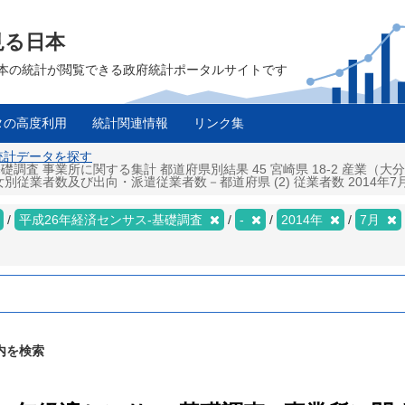
見る日本
は、日本の統計が閲覧できる政府統計ポータルサイトです
タの高度利用
統計関連情報
リンク集
 統計データを探す
礎調査 事業所に関する集計 都道府県別結果 45 宮崎県 18-2 産業
者数及び出向・派遣従業者数－都道府県 (2) 従業者数 2014年7月 
平成26年経済センサス‐基礎調査
-
2014年
7月
内を検索