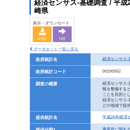
経済センサス‐基礎調査 / 平成
崎県
表示・ダウンロード
CSV
DB
データセット一覧に戻る
経済センサス‐
政府統計名
00200552
政府統計コード
経済センサス
調査の概要
報を整備する
ことを目的と
経済センサス
どの地域で提
平成26年経済
提供統計名
事業所に関す
提供分類1