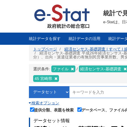
メ
イ
ン
統計で
コ
ン
テ
e-Stat
ン
ツ
に
移
統計データを探す
統計データの活用
統計デー
動
トップページ
経済センサス‐基礎調査 | すべて |
経済センサス‐基礎調査 平成26年経済センサス‐基
分）、出向・派遣従業者の有無別民営事業所数、男女別従業
選択条件:
ファイル
経済センサス‐基礎調査
45 宮崎県
検索オプション
提供分類、表題を検索
データベース、ファイル
データセット情報