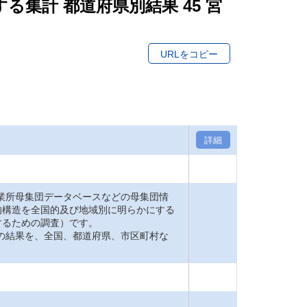
する集計 都道府県別結果 45 宮
URLをコピー
詳細
業所母集団データベースなどの母集団情
的構造を全国的及び地域別に明らかにする
するための調査）です。
の結果を、全国、都道府県、市区町村な