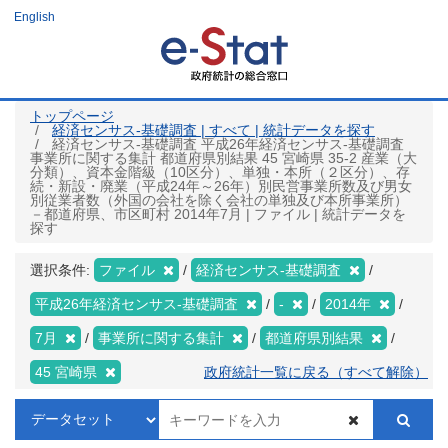
メ
English
イ
ン
コ
ン
テ
ン
ツ
トップページ
に
経済センサス‐基礎調査 | すべて | 統計データを探す
移
経済センサス‐基礎調査 平成26年経済センサス‐基礎調査
動
事業所に関する集計 都道府県別結果 45 宮崎県 35-2 産業（大
分類）、資本金階級（10区分）、単独・本所（２区分）、存
続・新設・廃業（平成24年～26年）別民営事業所数及び男女
別従業者数（外国の会社を除く会社の単独及び本所事業所）
－都道府県、市区町村 2014年7月 | ファイル | 統計データを
探す
選択条件:
ファイル
経済センサス‐基礎調査
平成26年経済センサス‐基礎調査
-
2014年
7月
事業所に関する集計
都道府県別結果
45 宮崎県
政府統計一覧に戻る（すべて解除）