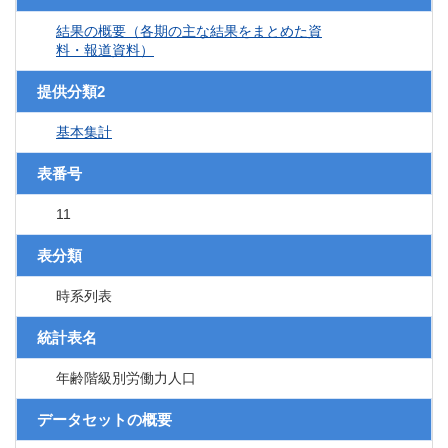
結果の概要（各期の主な結果をまとめた資
料・報道資料）
提供分類2
基本集計
表番号
11
表分類
時系列表
統計表名
年齢階級別労働力人口
データセットの概要