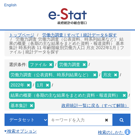
メ
English
イ
ン
コ
ン
テ
ン
ツ
トップページ
労働力調査 | すべて | 統計データを探す
に
労働力調査 労働力調査（公表資料、時系列結果など） 結
移
果の概要（各期の主な結果をまとめた資料・報道資料） 基本
動
集計 時系列表 11 年齢階級別労働力人口 月次 2022年1月 | フ
ァイル | 統計データを探す
選択条件:
ファイル
労働力調査
労働力調査（公表資料、時系列結果など）
月次
2022年
1月
結果の概要（各期の主な結果をまとめた資料・報道資料）
基本集計
政府統計一覧に戻る（すべて解除）
検索オプション
検索のしかた