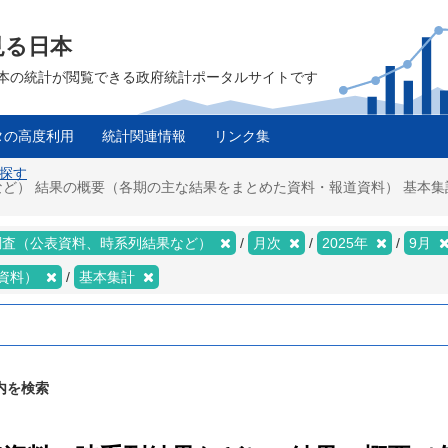
見る日本
は、日本の統計が閲覧できる政府統計ポータルサイトです
タの高度利用
統計関連情報
リンク集
を探す
ど） 結果の概要（各期の主な結果をまとめた資料・報道資料） 基本集計
調査（公表資料、時系列結果など）
月次
2025年
9月
資料）
基本集計
内を検索