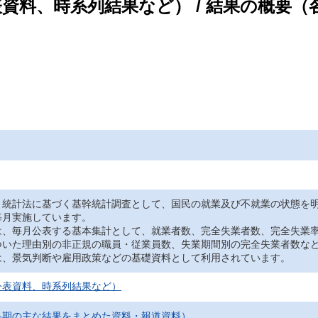
公表資料、時系列結果など） / 結果の概要
、統計法に基づく基幹統計調査として、国民の就業及び不就業の状態を
毎月実施しています。
は、毎月公表する基本集計として、就業者数、完全失業者数、完全失業
ついた理由別の非正規の職員・従業員数、失業期間別の完全失業者数な
は、景気判断や雇用政策などの基礎資料として利用されています。
公表資料、時系列結果など）
各期の主な結果をまとめた資料・報道資料）