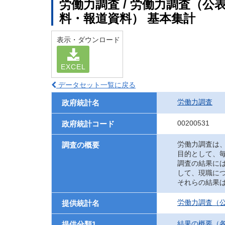
労働力調査 / 労働力調査（
料・報道資料） 基本集計
表示・ダウンロード
EXCEL
データセット一覧に戻る
労働力調査
政府統計名
00200531
政府統計コード
労働力調査は
調査の概要
目的として、
調査の結果に
して、現職に
それらの結果
労働力調査（
提供統計名
結果の概要（
提供分類1