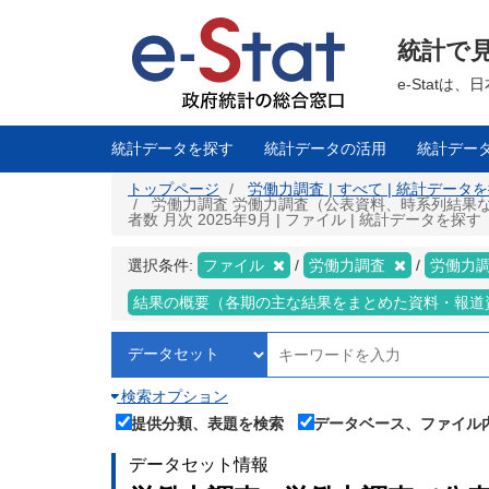
メ
イ
ン
統計で
コ
ン
テ
e-Stat
ン
ツ
に
移
統計データを探す
統計データの活用
統計デー
動
トップページ
労働力調査 | すべて | 統計データ
労働力調査 労働力調査（公表資料、時系列結果な
者数 月次 2025年9月 | ファイル | 統計データを探す
選択条件:
ファイル
労働力調査
労働力
結果の概要（各期の主な結果をまとめた資料・報道
検索オプション
提供分類、表題を検索
データベース、ファイル
データセット情報