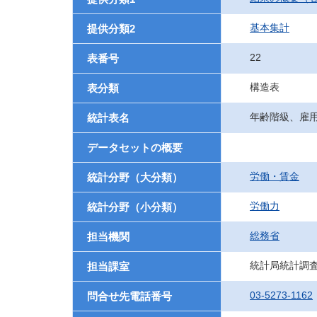
基本集計
提供分類2
22
表番号
構造表
表分類
年齢階級、雇
統計表名
データセットの概要
労働・賃金
統計分野（大分類）
労働力
統計分野（小分類）
総務省
担当機関
統計局統計調
担当課室
03-5273-1162
問合せ先電話番号