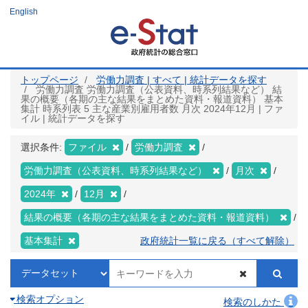
メ
English
イ
ン
コ
ン
テ
ン
ツ
トップページ
労働力調査 | すべて | 統計データを探す
に
労働力調査 労働力調査（公表資料、時系列結果など） 結
移
果の概要（各期の主な結果をまとめた資料・報道資料） 基本
動
集計 時系列表 5 主な産業別雇用者数 月次 2024年12月 | ファ
イル | 統計データを探す
選択条件:
ファイル
労働力調査
労働力調査（公表資料、時系列結果など）
月次
2024年
12月
結果の概要（各期の主な結果をまとめた資料・報道資料）
基本集計
政府統計一覧に戻る（すべて解除）
検索オプション
検索のしかた