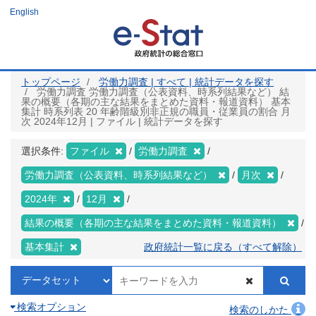
メ
English
イ
ン
コ
ン
テ
ン
ツ
トップページ
労働力調査 | すべて | 統計データを探す
に
労働力調査 労働力調査（公表資料、時系列結果など） 結
移
果の概要（各期の主な結果をまとめた資料・報道資料） 基本
動
集計 時系列表 20 年齢階級別非正規の職員・従業員の割合 月
次 2024年12月 | ファイル | 統計データを探す
選択条件:
ファイル
労働力調査
労働力調査（公表資料、時系列結果など）
月次
2024年
12月
結果の概要（各期の主な結果をまとめた資料・報道資料）
基本集計
政府統計一覧に戻る（すべて解除）
検索オプション
検索のしかた