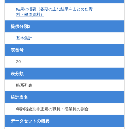
結果の概要（各期の主な結果をまとめた資
料・報道資料）
提供分類2
基本集計
表番号
20
表分類
時系列表
統計表名
年齢階級別非正規の職員・従業員の割合
データセットの概要