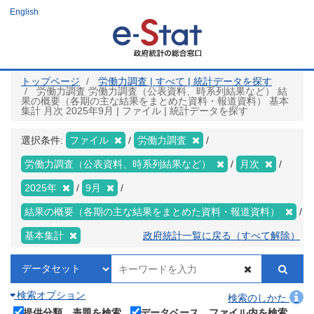
メ
English
イ
ン
コ
ン
テ
ン
ツ
トップページ
労働力調査 | すべて | 統計データを探す
に
労働力調査 労働力調査（公表資料、時系列結果など） 結
移
果の概要（各期の主な結果をまとめた資料・報道資料） 基本
動
集計 月次 2025年9月 | ファイル | 統計データを探す
選択条件:
ファイル
労働力調査
労働力調査（公表資料、時系列結果など）
月次
2025年
9月
結果の概要（各期の主な結果をまとめた資料・報道資料）
基本集計
政府統計一覧に戻る（すべて解除）
検索オプション
検索のしかた
提供分類、表題を検索
データベース、ファイル内を検索