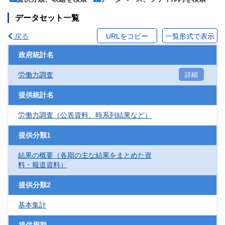
データセット一覧
戻る
URLをコピー
一覧形式で表示
政府統計名
労働力調査
詳細
提供統計名
労働力調査（公表資料、時系列結果など）
提供分類1
結果の概要（各期の主な結果をまとめた資
料・報道資料）
提供分類2
基本集計