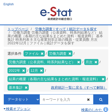
メ
English
イ
ン
コ
ン
テ
ン
ツ
トップページ
労働力調査 | すべて | 統計データを探す
に
労働力調査 労働力調査（公表資料、時系列結果など） 結
移
果の概要（各期の主な結果をまとめた資料・報道資料） 基本
動
集計 時系列表 8 主な産業別非正規の職員・従業員数 月次
2022年12月 | ファイル | 統計データを探す
選択条件:
ファイル
労働力調査
労働力調査（公表資料、時系列結果など）
月次
2022年
12月
結果の概要（各期の主な結果をまとめた資料・報道資料）
基本集計
政府統計一覧に戻る（すべて解除）
検索オプション
検索のしかた