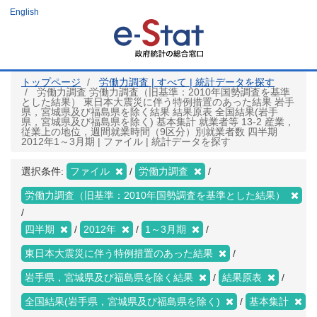
メ
English
イ
ン
コ
ン
テ
ン
ツ
トップページ
労働力調査 | すべて | 統計データを探す
に
労働力調査 労働力調査（旧基準：2010年国勢調査を基準
移
とした結果） 東日本大震災に伴う特例措置のあった結果 岩手
動
県，宮城県及び福島県を除く結果 結果原表 全国結果(岩手
県，宮城県及び福島県を除く) 基本集計 就業者等 13-2 産業，
従業上の地位，週間就業時間（9区分）別就業者数 四半期
2012年1～3月期 | ファイル | 統計データを探す
選択条件:
ファイル
労働力調査
労働力調査（旧基準：2010年国勢調査を基準とした結果）
四半期
2012年
1～3月期
東日本大震災に伴う特例措置のあった結果
岩手県，宮城県及び福島県を除く結果
結果原表
全国結果(岩手県，宮城県及び福島県を除く)
基本集計