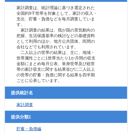
家計調査は、統計理論に基づき選定された
全国約9千世帯を対象として、家計の収入・
支出、貯蓄・負債などを毎月調査していま
す。
家計調査の結果は、我が国の景気動向の
把握、生活保護基準の検討などの基礎資料
として利用のほか、地方公共団体、民間の
会社などでも利用されています。
二人以上の世帯の結果は、主に、地域・
世帯属性ごとに1世帯当たり1か月間の収支
金額にまとめ毎月公表、単身世帯及び総世
帯の家計収支に関する結果並びに二人以上
の世帯の貯蓄・負債に関する結果を四半期
ごとに公表しています。
提供統計名
家計調査
提供分類1
貯蓄・負債編