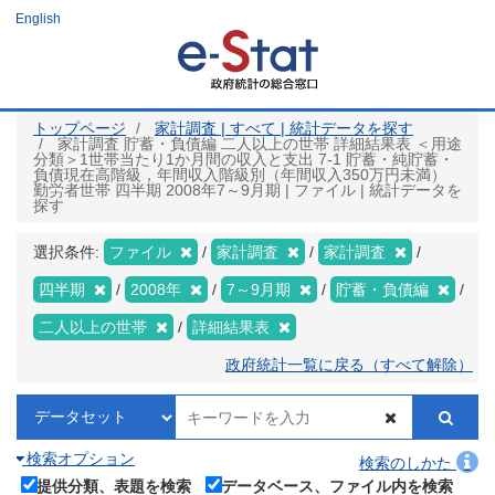
メ
English
イ
ン
コ
ン
テ
ン
ツ
トップページ
家計調査 | すべて | 統計データを探す
に
家計調査 貯蓄・負債編 二人以上の世帯 詳細結果表 ＜用途
移
分類＞1世帯当たり1か月間の収入と支出 7-1 貯蓄・純貯蓄・
動
負債現在高階級，年間収入階級別（年間収入350万円未満）
勤労者世帯 四半期 2008年7～9月期 | ファイル | 統計データを
探す
選択条件:
ファイル
家計調査
家計調査
四半期
2008年
7～9月期
貯蓄・負債編
二人以上の世帯
詳細結果表
政府統計一覧に戻る（すべて解除）
検索オプション
検索のしかた
提供分類、表題を検索
データベース、ファイル内を検索