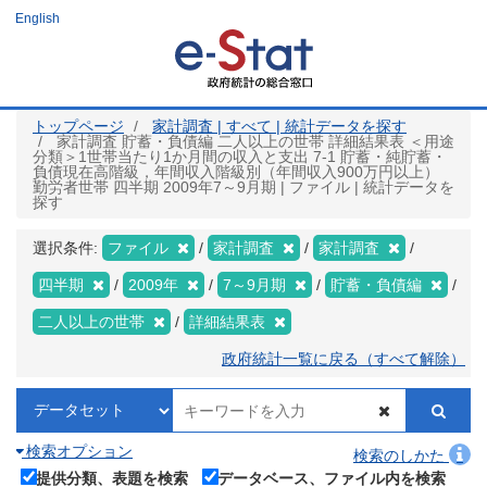
メ
English
イ
ン
コ
ン
テ
ン
ツ
トップページ
家計調査 | すべて | 統計データを探す
に
家計調査 貯蓄・負債編 二人以上の世帯 詳細結果表 ＜用途
移
分類＞1世帯当たり1か月間の収入と支出 7-1 貯蓄・純貯蓄・
動
負債現在高階級，年間収入階級別（年間収入900万円以上）
勤労者世帯 四半期 2009年7～9月期 | ファイル | 統計データを
探す
選択条件:
ファイル
家計調査
家計調査
四半期
2009年
7～9月期
貯蓄・負債編
二人以上の世帯
詳細結果表
政府統計一覧に戻る（すべて解除）
検索オプション
検索のしかた
提供分類、表題を検索
データベース、ファイル内を検索