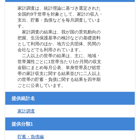
家計調査は、統計理論に基づき選定された
全国約9千世帯を対象として、家計の収入・
支出、貯蓄・負債などを毎月調査していま
す。
家計調査の結果は、我が国の景気動向の
把握、生活保護基準の検討などの基礎資料
として利用のほか、地方公共団体、民間の
会社などでも利用されています。
二人以上の世帯の結果は、主に、地域・
世帯属性ごとに1世帯当たり1か月間の収支
金額にまとめ毎月公表、単身世帯及び総世
帯の家計収支に関する結果並びに二人以上
の世帯の貯蓄・負債に関する結果を四半期
ごとに公表しています。
提供統計名
家計調査
提供分類1
貯蓄・負債編