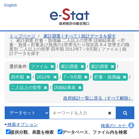
メ
English
イ
ン
コ
ン
テ
ン
ツ
トップページ
家計調査 | すべて | 統計データを探す
に
家計調査 貯蓄・負債編 二人以上の世帯 詳細結果表 ＜貯
移
蓄・負債＞貯蓄及び負債の1世帯当たり現在高 8-4 世帯主の職
動
業別 二人以上の世帯 四半期 2012年7～9月期 | ファイル | 統
計データを探す
選択条件:
ファイル
家計調査
家計調査
四半期
2012年
7～9月期
貯蓄・負債編
二人以上の世帯
詳細結果表
政府統計一覧に戻る（すべて解除）
検索オプション
検索のしかた
提供分類、表題を検索
データベース、ファイル内を検索