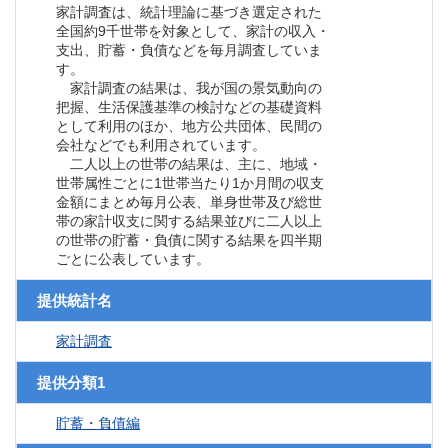
家計調査は、統計理論に基づき選定された
全国約9千世帯を対象として、家計の収入・
支出、貯蓄・負債などを毎月調査していま
す。
家計調査の結果は、我が国の景気動向の
把握、生活保護基準の検討などの基礎資料
として利用のほか、地方公共団体、民間の
会社などでも利用されています。
二人以上の世帯の結果は、主に、地域・
世帯属性ごとに1世帯当たり1か月間の収支
金額にまとめ毎月公表、単身世帯及び総世
帯の家計収支に関する結果並びに二人以上
の世帯の貯蓄・負債に関する結果を四半期
ごとに公表しています。
提供統計名
家計調査
提供分類1
貯蓄・負債編