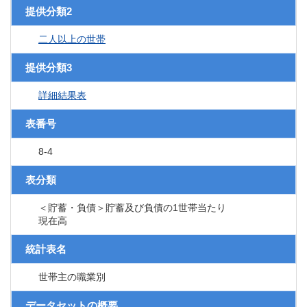
提供分類2
二人以上の世帯
提供分類3
詳細結果表
表番号
8-4
表分類
＜貯蓄・負債＞貯蓄及び負債の1世帯当たり
現在高
統計表名
世帯主の職業別
データセットの概要