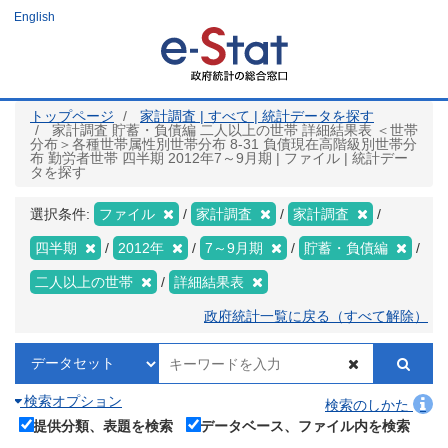
メ
English
イ
ン
コ
ン
テ
ン
ツ
トップページ
家計調査 | すべて | 統計データを探す
に
家計調査 貯蓄・負債編 二人以上の世帯 詳細結果表 ＜世帯
移
分布＞各種世帯属性別世帯分布 8-31 負債現在高階級別世帯分
動
布 勤労者世帯 四半期 2012年7～9月期 | ファイル | 統計デー
タを探す
選択条件:
ファイル
家計調査
家計調査
四半期
2012年
7～9月期
貯蓄・負債編
二人以上の世帯
詳細結果表
政府統計一覧に戻る（すべて解除）
検索オプション
検索のしかた
提供分類、表題を検索
データベース、ファイル内を検索