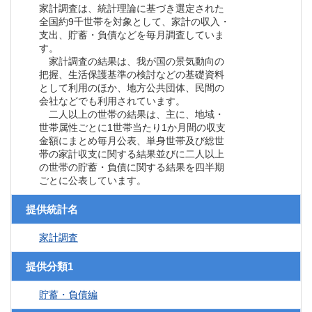
家計調査は、統計理論に基づき選定された
全国約9千世帯を対象として、家計の収入・
支出、貯蓄・負債などを毎月調査していま
す。
家計調査の結果は、我が国の景気動向の
把握、生活保護基準の検討などの基礎資料
として利用のほか、地方公共団体、民間の
会社などでも利用されています。
二人以上の世帯の結果は、主に、地域・
世帯属性ごとに1世帯当たり1か月間の収支
金額にまとめ毎月公表、単身世帯及び総世
帯の家計収支に関する結果並びに二人以上
の世帯の貯蓄・負債に関する結果を四半期
ごとに公表しています。
提供統計名
家計調査
提供分類1
貯蓄・負債編