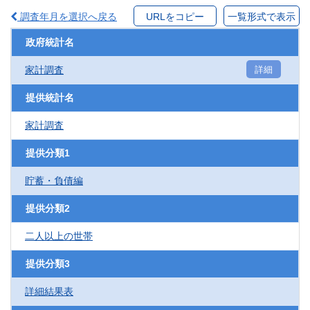
調査年月を選択へ戻る
URLをコピー
一覧形式で表示
政府統計名
家計調査
詳細
提供統計名
家計調査
提供分類1
貯蓄・負債編
提供分類2
二人以上の世帯
提供分類3
詳細結果表