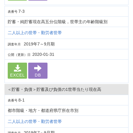
7-3
表番号
貯蓄・純貯蓄現在高五分位階級，世帯主の年齢階級別
二人以上の世帯・勤労者世帯
2019年7～9月期
調査年月
2020-01-31
公開（更新）日
EXCEL
DB
＜貯蓄・負債＞貯蓄及び負債の1世帯当たり現在高
8-1
表番号
都市階級・地方・都道府県庁所在市別
二人以上の世帯・勤労者世帯
2019年7～9月期