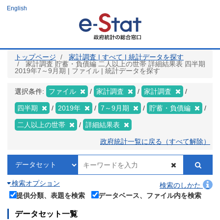
メ
English
イ
ン
コ
ン
テ
ン
ツ
トップページ
家計調査 | すべて | 統計データを探す
に
家計調査 貯蓄・負債編 二人以上の世帯 詳細結果表 四半期
移
2019年7～9月期 | ファイル | 統計データを探す
動
選択条件:
ファイル
家計調査
家計調査
四半期
2019年
7～9月期
貯蓄・負債編
二人以上の世帯
詳細結果表
政府統計一覧に戻る（すべて解除）
検索オプション
検索のしかた
提供分類、表題を検索
データベース、ファイル内を検索
データセット一覧