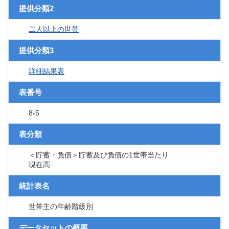
提供分類2
二人以上の世帯
提供分類3
詳細結果表
表番号
8-5
表分類
＜貯蓄・負債＞貯蓄及び負債の1世帯当たり
現在高
統計表名
世帯主の年齢階級別
データセットの概要