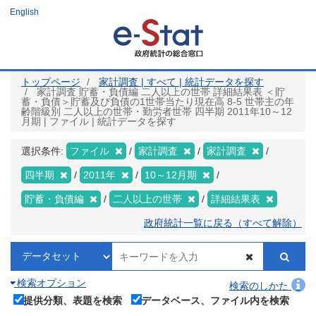
メ
English
イ
ン
コ
ン
テ
ン
ツ
トップページ
家計調査 | すべて | 統計データを探す
に
家計調査 貯蓄・負債編 二人以上の世帯 詳細結果表 ＜貯
移
蓄・負債＞貯蓄及び負債の1世帯当たり現在高 8-5 世帯主の年
動
齢階級別 二人以上の世帯・勤労者世帯 四半期 2011年10～12
月期 | ファイル | 統計データを探す
選択条件:
ファイル
家計調査
家計調査
四半期
2011年
10～12月期
貯蓄・負債編
二人以上の世帯
詳細結果表
政府統計一覧に戻る（すべて解除）
検索オプション
検索のしかた
提供分類、表題を検索
データベース、ファイル内を検索