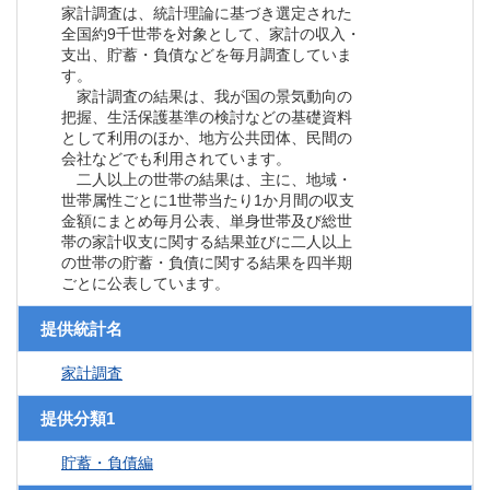
家計調査は、統計理論に基づき選定された
全国約9千世帯を対象として、家計の収入・
支出、貯蓄・負債などを毎月調査していま
す。
家計調査の結果は、我が国の景気動向の
把握、生活保護基準の検討などの基礎資料
として利用のほか、地方公共団体、民間の
会社などでも利用されています。
二人以上の世帯の結果は、主に、地域・
世帯属性ごとに1世帯当たり1か月間の収支
金額にまとめ毎月公表、単身世帯及び総世
帯の家計収支に関する結果並びに二人以上
の世帯の貯蓄・負債に関する結果を四半期
ごとに公表しています。
提供統計名
家計調査
提供分類1
貯蓄・負債編