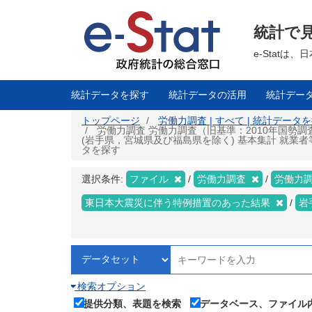
メ
イ
ン
統計で
コ
ン
テ
e-Stat
ン
ツ
に
移
統計データを探す
統計データの活用
統計デー
動
トップページ
労働力調査 | すべて | 統計データ
労働力調査 労働力調査（旧基準：2010年国勢
(岩手県，宮城県及び福島県を除く) 基本集計 就業者等 
タを探す
選択条件:
ファイル
労働力調査
労働力調
東日本大震災に伴う特例措置のあった結果
岩
検索オプション
提供分類、表題を検索
データベース、ファイル