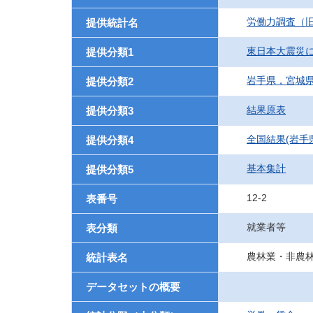
労働力調査（旧
提供統計名
東日本大震災
提供分類1
岩手県，宮城
提供分類2
結果原表
提供分類3
全国結果(岩手
提供分類4
基本集計
提供分類5
12-2
表番号
就業者等
表分類
農林業・非農
統計表名
データセットの概要