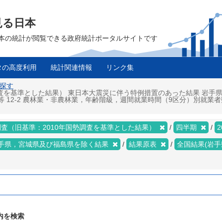
見る日本
は、日本の統計が閲覧できる政府統計ポータルサイトです
タの高度利用
統計関連情報
リンク集
を探す
調査を基準とした結果） 東日本大震災に伴う特例措置のあった結果 岩手
12-2 農林業・非農林業，年齢階級，週間就業時間（9区分）別就業者数 四半
査（旧基準：2010年国勢調査を基準とした結果）
四半期
2
手県，宮城県及び福島県を除く結果
結果原表
全国結果(岩
内を検索