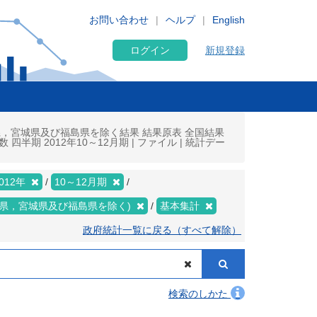
お問い合わせ
ヘルプ
English
ログイン
新規登録
県，宮城県及び福島県を除く結果 結果原表 全国結果
期 2012年10～12月期 | ファイル | 統計デー
012年
10～12月期
手県，宮城県及び福島県を除く)
基本集計
政府統計一覧に戻る（すべて解除）
検索のしかた