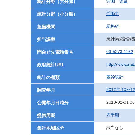
労働・賃金
統計分野（大分類）
労働力
統計分野（小分類）
総務省
担当機関
統計局統計調
担当課室
03-5273-1162
問合せ先電話番号
http://www.sta
政府統計URL
基幹統計
統計の種類
2012年 10～
調査年月
2013-02-01 08
公開年月日時分
四半期
提供周期
該当なし
集計地域区分