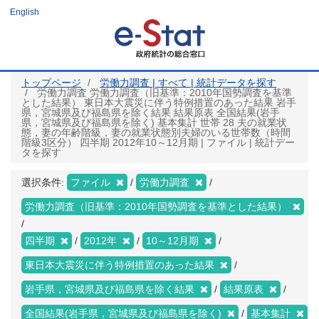
メ
English
イ
ン
コ
ン
テ
ン
ツ
トップページ
労働力調査 | すべて | 統計データを探す
に
労働力調査 労働力調査（旧基準：2010年国勢調査を基準
移
とした結果） 東日本大震災に伴う特例措置のあった結果 岩手
動
県，宮城県及び福島県を除く結果 結果原表 全国結果(岩手
県，宮城県及び福島県を除く) 基本集計 世帯 28 夫の就業状
態，妻の年齢階級，妻の就業状態別夫婦のいる世帯数（時間
階級3区分） 四半期 2012年10～12月期 | ファイル | 統計デー
タを探す
選択条件:
ファイル
労働力調査
労働力調査（旧基準：2010年国勢調査を基準とした結果）
四半期
2012年
10～12月期
東日本大震災に伴う特例措置のあった結果
岩手県，宮城県及び福島県を除く結果
結果原表
全国結果(岩手県，宮城県及び福島県を除く)
基本集計