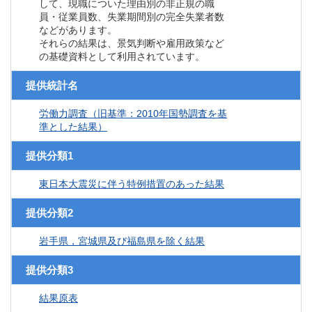
して、現職についた理由別の非正規の職
員・従業員数、失業期間別の完全失業者数
などがあります。
それらの結果は、景気判断や雇用政策など
の基礎資料として利用されています。
提供統計名
労働力調査（旧基準：2010年国勢調査を基
準とした結果）
提供分類1
東日本大震災に伴う特例措置のあった結果
提供分類2
岩手県，宮城県及び福島県を除く結果
提供分類3
結果原表