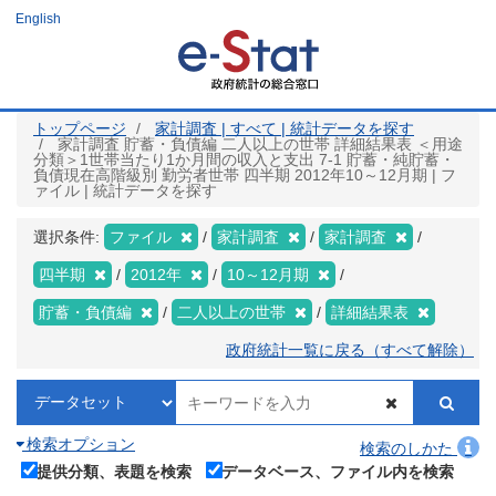
メ
English
イ
ン
コ
ン
テ
ン
ツ
トップページ
家計調査 | すべて | 統計データを探す
に
家計調査 貯蓄・負債編 二人以上の世帯 詳細結果表 ＜用途
移
分類＞1世帯当たり1か月間の収入と支出 7-1 貯蓄・純貯蓄・
動
負債現在高階級別 勤労者世帯 四半期 2012年10～12月期 | フ
ァイル | 統計データを探す
選択条件:
ファイル
家計調査
家計調査
四半期
2012年
10～12月期
貯蓄・負債編
二人以上の世帯
詳細結果表
政府統計一覧に戻る（すべて解除）
検索オプション
検索のしかた
提供分類、表題を検索
データベース、ファイル内を検索