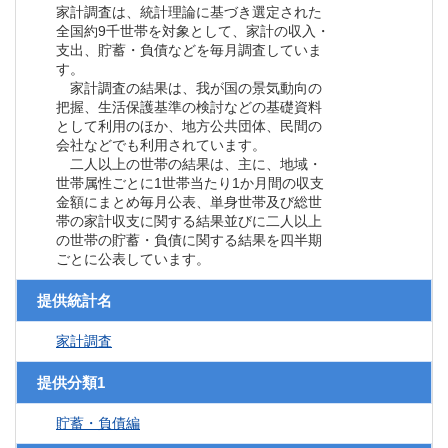
家計調査は、統計理論に基づき選定された
全国約9千世帯を対象として、家計の収入・
支出、貯蓄・負債などを毎月調査していま
す。
家計調査の結果は、我が国の景気動向の
把握、生活保護基準の検討などの基礎資料
として利用のほか、地方公共団体、民間の
会社などでも利用されています。
二人以上の世帯の結果は、主に、地域・
世帯属性ごとに1世帯当たり1か月間の収支
金額にまとめ毎月公表、単身世帯及び総世
帯の家計収支に関する結果並びに二人以上
の世帯の貯蓄・負債に関する結果を四半期
ごとに公表しています。
提供統計名
家計調査
提供分類1
貯蓄・負債編