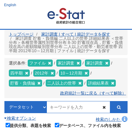
メ
English
イ
ン
コ
ン
テ
ン
ツ
トップページ
家計調査 | すべて | 統計データを探す
に
家計調査 貯蓄・負債編 二人以上の世帯 詳細結果表 ＜世帯
移
分布＞各種世帯属性別世帯分布 8-30 貯蓄現在高，貯蓄・負債
動
現在高の差額階級別世帯分布 二人以上の世帯・勤労者世帯 四
半期 2012年10～12月期 | ファイル | 統計データを探す
選択条件:
ファイル
家計調査
家計調査
四半期
2012年
10～12月期
貯蓄・負債編
二人以上の世帯
詳細結果表
政府統計一覧に戻る（すべて解除）
検索オプション
検索のしかた
提供分類、表題を検索
データベース、ファイル内を検索