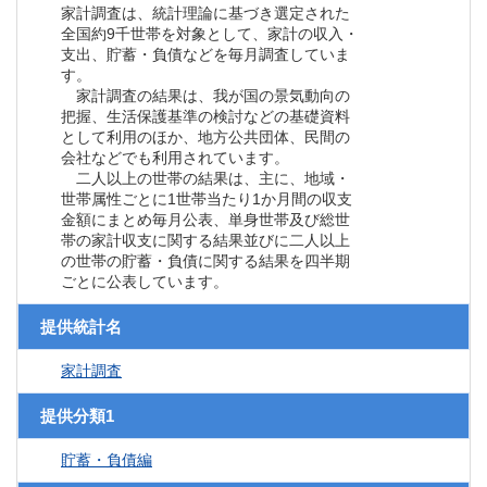
家計調査は、統計理論に基づき選定された
全国約9千世帯を対象として、家計の収入・
支出、貯蓄・負債などを毎月調査していま
す。
家計調査の結果は、我が国の景気動向の
把握、生活保護基準の検討などの基礎資料
として利用のほか、地方公共団体、民間の
会社などでも利用されています。
二人以上の世帯の結果は、主に、地域・
世帯属性ごとに1世帯当たり1か月間の収支
金額にまとめ毎月公表、単身世帯及び総世
帯の家計収支に関する結果並びに二人以上
の世帯の貯蓄・負債に関する結果を四半期
ごとに公表しています。
提供統計名
家計調査
提供分類1
貯蓄・負債編