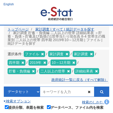
メ
English
イ
ン
コ
ン
テ
ン
ツ
トップページ
家計調査 | すべて | 統計データを探す
に
家計調査 貯蓄・負債編 二人以上の世帯 詳細結果表 ＜貯
移
蓄・負債＞貯蓄及び負債の1世帯当たり現在高 8-4 世帯主の職
動
業別 二人以上の世帯 四半期 2019年10～12月期 | ファイル |
統計データを探す
選択条件:
ファイル
家計調査
家計調査
四半期
2019年
10～12月期
貯蓄・負債編
二人以上の世帯
詳細結果表
政府統計一覧に戻る（すべて解除）
検索オプション
検索のしかた
提供分類、表題を検索
データベース、ファイル内を検索