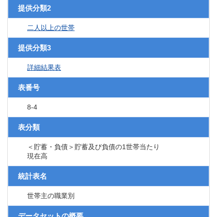
提供分類2
二人以上の世帯
提供分類3
詳細結果表
表番号
8-4
表分類
＜貯蓄・負債＞貯蓄及び負債の1世帯当たり
現在高
統計表名
世帯主の職業別
データセットの概要