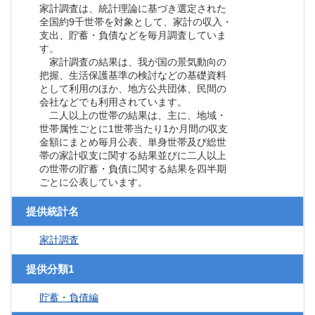
家計調査は、統計理論に基づき選定された
全国約9千世帯を対象として、家計の収入・
支出、貯蓄・負債などを毎月調査していま
す。
家計調査の結果は、我が国の景気動向の
把握、生活保護基準の検討などの基礎資料
として利用のほか、地方公共団体、民間の
会社などでも利用されています。
二人以上の世帯の結果は、主に、地域・
世帯属性ごとに1世帯当たり1か月間の収支
金額にまとめ毎月公表、単身世帯及び総世
帯の家計収支に関する結果並びに二人以上
の世帯の貯蓄・負債に関する結果を四半期
ごとに公表しています。
提供統計名
家計調査
提供分類1
貯蓄・負債編