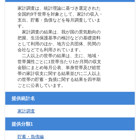
家計調査は、統計理論に基づき選定された
全国約9千世帯を対象として、家計の収入・
支出、貯蓄・負債などを毎月調査していま
す。
家計調査の結果は、我が国の景気動向の
把握、生活保護基準の検討などの基礎資料
として利用のほか、地方公共団体、民間の
会社などでも利用されています。
二人以上の世帯の結果は、主に、地域・
世帯属性ごとに1世帯当たり1か月間の収支
金額にまとめ毎月公表、単身世帯及び総世
帯の家計収支に関する結果並びに二人以上
の世帯の貯蓄・負債に関する結果を四半期
ごとに公表しています。
提供統計名
家計調査
提供分類1
貯蓄・負債編