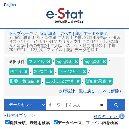
メ
English
イ
ン
コ
ン
テ
ン
ツ
トップページ
家計調査 | すべて | 統計データを探す
に
家計調査 貯蓄・負債編 二人以上の世帯 詳細結果表 ＜用途
移
分類＞1世帯当たり1か月間の収入と支出 7-2 住宅・土地の購
動
入・建築計画の有無別 二人以上の世帯・勤労者世帯 四半期
2020年10～12月期 | ファイル | 統計データを探す
選択条件:
ファイル
家計調査
家計調査
四半期
2020年
10～12月期
貯蓄・負債編
二人以上の世帯
詳細結果表
政府統計一覧に戻る（すべて解除）
検索オプション
検索のしかた
提供分類、表題を検索
データベース、ファイル内を検索