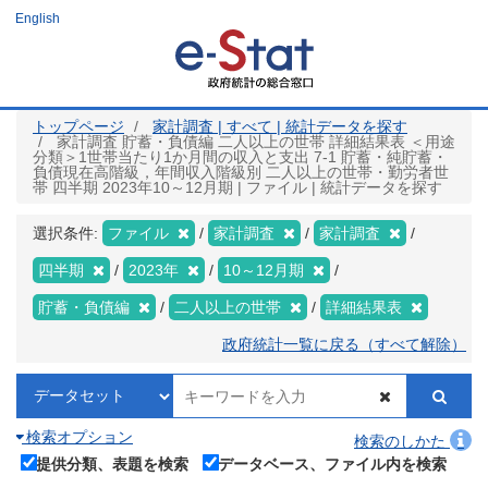
メ
English
イ
ン
コ
ン
テ
ン
ツ
トップページ
家計調査 | すべて | 統計データを探す
に
家計調査 貯蓄・負債編 二人以上の世帯 詳細結果表 ＜用途
移
分類＞1世帯当たり1か月間の収入と支出 7-1 貯蓄・純貯蓄・
動
負債現在高階級，年間収入階級別 二人以上の世帯・勤労者世
帯 四半期 2023年10～12月期 | ファイル | 統計データを探す
選択条件:
ファイル
家計調査
家計調査
四半期
2023年
10～12月期
貯蓄・負債編
二人以上の世帯
詳細結果表
政府統計一覧に戻る（すべて解除）
検索オプション
検索のしかた
提供分類、表題を検索
データベース、ファイル内を検索