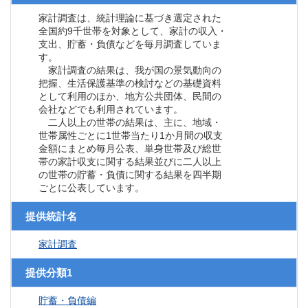
家計調査は、統計理論に基づき選定された
全国約9千世帯を対象として、家計の収入・
支出、貯蓄・負債などを毎月調査していま
す。
家計調査の結果は、我が国の景気動向の
把握、生活保護基準の検討などの基礎資料
として利用のほか、地方公共団体、民間の
会社などでも利用されています。
二人以上の世帯の結果は、主に、地域・
世帯属性ごとに1世帯当たり1か月間の収支
金額にまとめ毎月公表、単身世帯及び総世
帯の家計収支に関する結果並びに二人以上
の世帯の貯蓄・負債に関する結果を四半期
ごとに公表しています。
提供統計名
家計調査
提供分類1
貯蓄・負債編