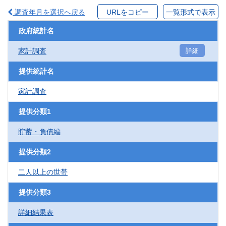
調査年月を選択へ戻る
URLをコピー
一覧形式で表示
政府統計名
家計調査
詳細
提供統計名
家計調査
提供分類1
貯蓄・負債編
提供分類2
二人以上の世帯
提供分類3
詳細結果表