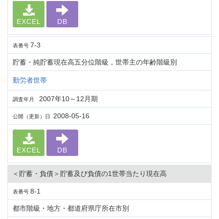
EXCEL
DB
7-3
表番号
貯蓄・純貯蓄現在高五分位階級，世帯主の年齢階級別
勤労者世帯
2007年10～12月期
調査年月
2008-05-16
公開（更新）日
EXCEL
DB
＜貯蓄・負債＞貯蓄及び負債の1世帯当たり現在高
8-1
表番号
都市階級・地方・都道府県庁所在市別