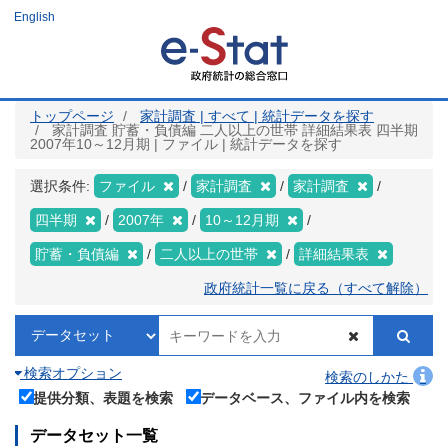
メ
English
イ
ン
コ
ン
テ
ン
ツ
トップページ
家計調査 | すべて | 統計データを探す
に
家計調査 貯蓄・負債編 二人以上の世帯 詳細結果表 四半期
移
2007年10～12月期 | ファイル | 統計データを探す
動
選択条件:
ファイル
家計調査
家計調査
四半期
2007年
10～12月期
貯蓄・負債編
二人以上の世帯
詳細結果表
政府統計一覧に戻る（すべて解除）
検索オプション
検索のしかた
提供分類、表題を検索
データベース、ファイル内を検索
データセット一覧