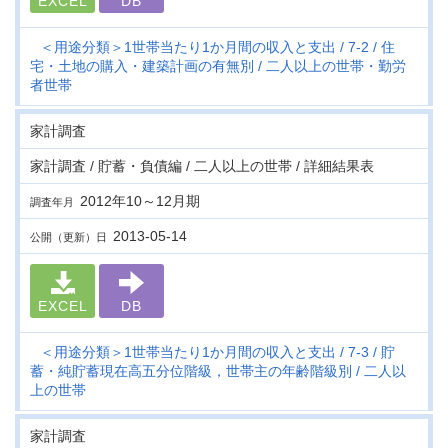
EXCEL
DB
＜用途分類＞1世帯当たり1か月間の収入と支出
7-2
住
宅・土地の購入・建築計画の有無別
二人以上の世帯・勤労
者世帯
家計調査
家計調査 / 貯蓄・負債編 / 二人以上の世帯 / 詳細結果表
2012年10～12月期
調査年月
2013-05-14
公開（更新）日
EXCEL
DB
＜用途分類＞1世帯当たり1か月間の収入と支出
7-3
貯
蓄・純貯蓄現在高五分位階級，世帯主の年齢階級別
二人以
上の世帯
家計調査