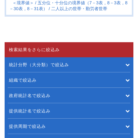
＜境界値＞
五分位・十分位の境界値（7－3表，8－3表，8
－30表，8－31表）
二人以上の世帯・勤労者世帯
検索結果をさらに絞込み
統計分野（大分類）で絞込み
組織で絞込み
政府統計名で絞込み
提供統計名で絞込み
提供周期で絞込み