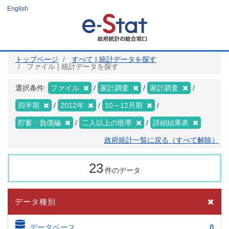
メ
English
イ
ン
コ
ン
テ
ン
ツ
トップページ
すべて | 統計データを探す
に
ファイル | 統計データを探す
移
動
選択条件:
ファイル
家計調査
家計調査
四半期
2012年
10～12月期
貯蓄・負債編
二人以上の世帯
詳細結果表
政府統計一覧に戻る（すべて解除）
23
件のデータ
データ種別
データベース
0