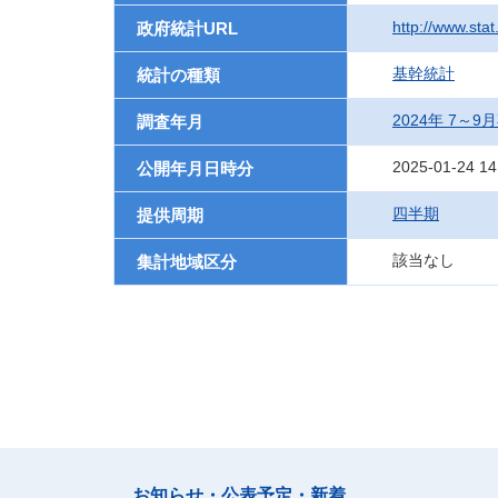
http://www.stat
政府統計URL
基幹統計
統計の種類
2024年 7～9
調査年月
2025-01-24 14
公開年月日時分
四半期
提供周期
該当なし
集計地域区分
お知らせ・公表予定・新着