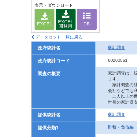
表示・ダウンロード
EXCEL
EXCEL
DB
閲覧用
データセット一覧に戻る
家計調査
政府統計名
00200561
政府統計コード
家計調査は、
調査の概要
ます。
家計調査の結
会社などでも
二人以上の世
世帯の家計収
家計調査
提供統計名
貯蓄・負債編
提供分類1