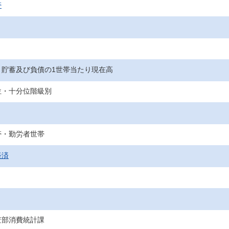
帯
＞貯蓄及び負債の1世帯当たり現在高
位・十分位階級別
帯・勤労者世帯
経済
査部消費統計課