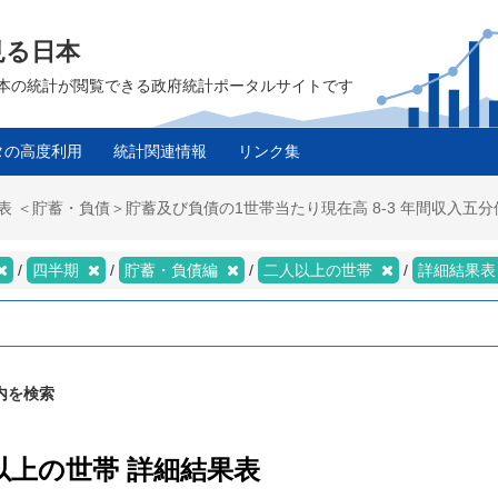
見る日本
は、日本の統計が閲覧できる政府統計ポータルサイトです
タの高度利用
統計関連情報
リンク集
表 ＜貯蓄・負債＞貯蓄及び負債の1世帯当たり現在高 8-3 年間収入五
四半期
貯蓄・負債編
二人以上の世帯
詳細結果
内を検索
人以上の世帯 詳細結果表