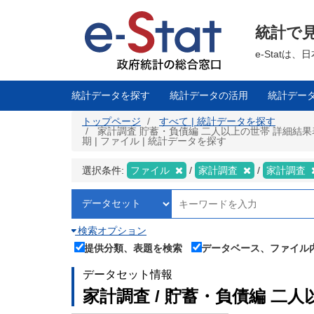
メ
イ
ン
統計で
コ
ン
テ
e-Stat
ン
ツ
に
移
統計データを探す
統計データの活用
統計デー
動
トップページ
すべて | 統計データを探す
家計調査 貯蓄・負債編 二人以上の世帯 詳細結果
期 | ファイル | 統計データを探す
選択条件:
ファイル
家計調査
家計調査
検索オプション
提供分類、表題を検索
データベース、ファイル
データセット情報
家計調査 / 貯蓄・負債編 二