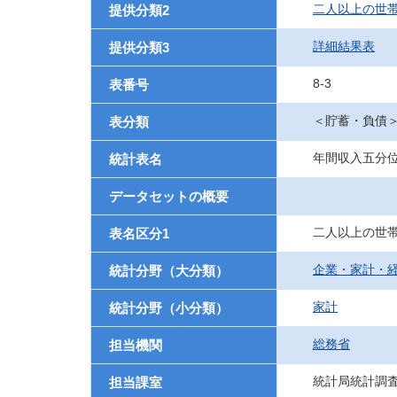
二人以上の世
提供分類2
詳細結果表
提供分類3
8-3
表番号
＜貯蓄・負債
表分類
年間収入五分
統計表名
データセットの概要
二人以上の世
表名区分1
企業・家計・
統計分野（大分類）
家計
統計分野（小分類）
総務省
担当機関
統計局統計調
担当課室