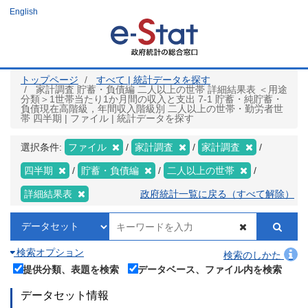
メ
English
イ
ン
コ
ン
テ
ン
ツ
トップページ
すべて | 統計データを探す
に
家計調査 貯蓄・負債編 二人以上の世帯 詳細結果表 ＜用途
移
分類＞1世帯当たり1か月間の収入と支出 7-1 貯蓄・純貯蓄・
動
負債現在高階級，年間収入階級別 二人以上の世帯・勤労者世
帯 四半期 | ファイル | 統計データを探す
選択条件:
ファイル
家計調査
家計調査
四半期
貯蓄・負債編
二人以上の世帯
詳細結果表
政府統計一覧に戻る（すべて解除）
検索オプション
検索のしかた
提供分類、表題を検索
データベース、ファイル内を検索
データセット情報