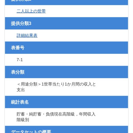
二人以上の世帯
提供分類3
詳細結果表
表番号
7-1
表分類
＜用途分類＞1世帯当たり1か月間の収入と
支出
統計表名
貯蓄・純貯蓄・負債現在高階級，年間収入
階級別
データセットの概要