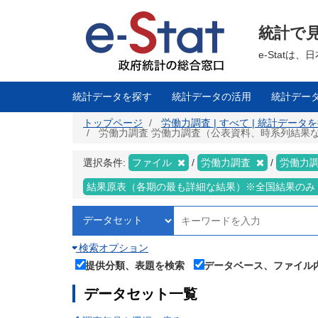
メ
イ
ン
統計で
コ
ン
テ
e-Stat
ン
ツ
に
移
統計データを探す
統計データの活用
統計デー
動
トップページ
労働力調査 | すべて | 統計データ
労働力調査 労働力調査（公表資料、時系列結果など）
選択条件:
ファイル
労働力調査
労働力
結果原表（各期の最も詳細な結果）※全国結果のみ
検索オプション
提供分類、表題を検索
データベース、ファイル
データセット一覧