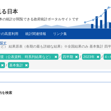
見る日本
は、日本の統計が閲覧できる政府統計ポータルサイトです
タの高度利用
統計関連情報
リンク集
を探す
 結果原表（各期の最も詳細な結果）※全国結果のみ 基本集計 四半期 20
調査（公表資料、時系列結果など）
四半期
2023年
4～
基本集計
内を検索