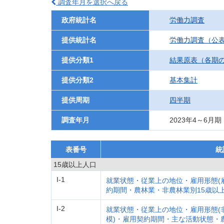
調査年月を選択へ戻る
政府統計名
労働力調査
提供統計名
労働力調査（公
提供分類1
結果原表（各期
提供分類2
基本集計
提供周期
四半期
調査年月
2023年4～6月期
表番号
統
15歳以上人口
I-1
就業状態・従業上の地位・雇用形態(
約期間・農林業・非農林業別15歳以
I-2
就業状態・従業上の地位・雇用形態(
模)・雇用契約期間・主な活動状態・