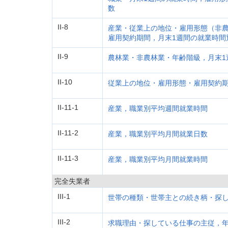
数
II-8
産業・従業上の地位・雇用形態（非
雇用契約期間，月末1週間の就業時間
II-9
農林業・非農林業・年齢階級，月末1
II-10
従業上の地位・雇用形態・雇用契約
II-11-1
産業，職業別平均週間就業時間
II-11-2
産業，職業別平均月間就業日数
II-11-3
産業，職業別平均月間就業時間
完全失業者
III-1
世帯の種類・世帯主との続き柄・探
III-2
求職理由・探している仕事の主従，