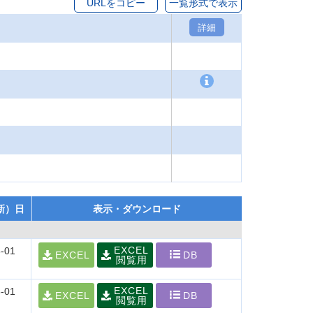
URLをコピー
一覧形式で表示
詳細
新）日
表示・ダウンロード
EXCEL
-01
EXCEL
DB
閲覧用
EXCEL
-01
EXCEL
DB
閲覧用