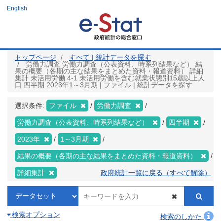
メ
English
イ
ン
コ
ン
テ
ン
ツ
トップページ
すべて | 統計データを探す
に
労働力調査 労働力調査（公表資料、時系列結果など） 結
移
果の概要（各期の主な結果をまとめた資料・報道資料） 詳細
動
集計 未活用労働 4-1 未活用労働を含む就業状態別15歳以上人
口 四半期 2023年1～3月期 | ファイル | 統計データを探す
選択条件:
ファイル
労働力調査
労働力調査（公表資料、時系列結果など）
四半期
2023年
1～3月期
結果の概要（各期の主な結果をまとめた資料・報道資料）
詳細集計
政府統計一覧に戻る（すべて解除）
検索オプション
検索のしかた