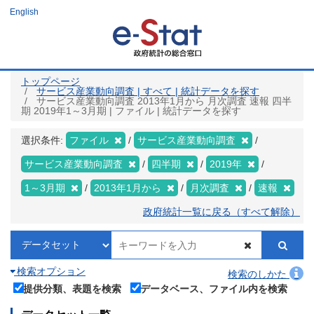
メ
English
イ
ン
コ
ン
テ
ン
ツ
トップページ
に
サービス産業動向調査 | すべて | 統計データを探す
移
サービス産業動向調査 2013年1月から 月次調査 速報 四半
動
期 2019年1～3月期 | ファイル | 統計データを探す
選択条件:
ファイル
サービス産業動向調査
サービス産業動向調査
四半期
2019年
1～3月期
2013年1月から
月次調査
速報
政府統計一覧に戻る（すべて解除）
検索オプション
検索のしかた
提供分類、表題を検索
データベース、ファイル内を検索