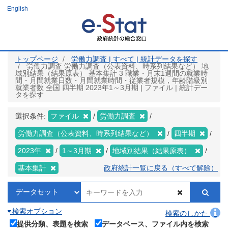
メ
English
イ
ン
コ
ン
テ
ン
ツ
トップページ
労働力調査 | すべて | 統計データを探す
に
労働力調査 労働力調査（公表資料、時系列結果など） 地
移
域別結果（結果原表） 基本集計 3 職業・月末1週間の就業時
動
間・月間就業日数・月間就業時間・従業者規模，年齢階級別
就業者数 全国 四半期 2023年1～3月期 | ファイル | 統計デー
タを探す
選択条件:
ファイル
労働力調査
労働力調査（公表資料、時系列結果など）
四半期
2023年
1～3月期
地域別結果（結果原表）
基本集計
政府統計一覧に戻る（すべて解除）
検索オプション
検索のしかた
提供分類、表題を検索
データベース、ファイル内を検索