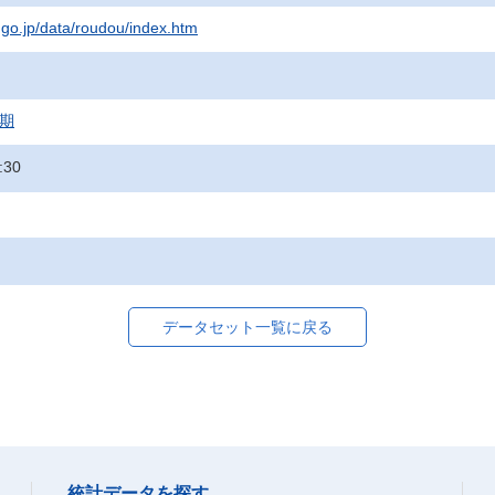
t.go.jp/data/roudou/index.htm
月期
:30
データセット一覧に戻る
統計データを探す