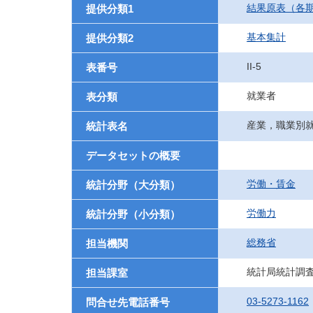
結果原表（各
提供分類1
基本集計
提供分類2
II-5
表番号
就業者
表分類
産業，職業別
統計表名
データセットの概要
労働・賃金
統計分野（大分類）
労働力
統計分野（小分類）
総務省
担当機関
統計局統計調
担当課室
03-5273-1162
問合せ先電話番号