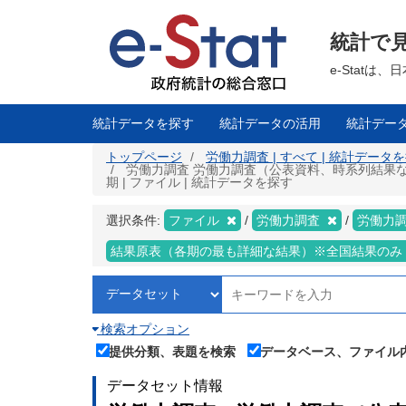
メ
イ
ン
統計で
コ
ン
テ
e-Stat
ン
ツ
に
移
統計データを探す
統計データの活用
統計デー
動
トップページ
労働力調査 | すべて | 統計データ
労働力調査 労働力調査（公表資料、時系列結果など）
期 | ファイル | 統計データを探す
選択条件:
ファイル
労働力調査
労働力
結果原表（各期の最も詳細な結果）※全国結果のみ
検索オプション
提供分類、表題を検索
データベース、ファイル
データセット情報