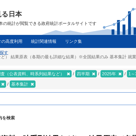
見る日本
は、日本の統計が閲覧できる政府統計ポータルサイトです
タの高度利用
統計関連情報
リンク集
を探す
 結果原表（各期の最も詳細な結果）※全国結果のみ 基本集計 就業者 II
調査（公表資料、時系列結果など）
四半期
2025年
1～
基本集計
内を検索