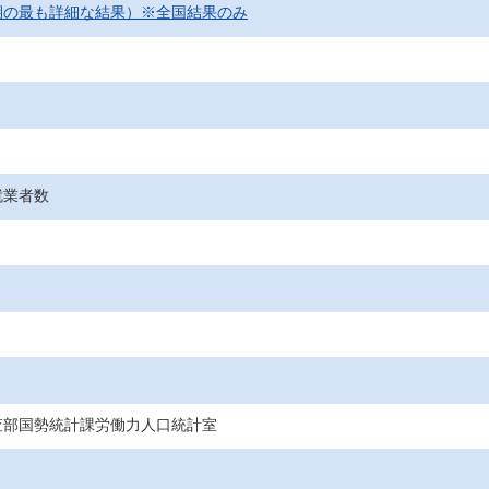
期の最も詳細な結果）※全国結果のみ
就業者数
査部国勢統計課労働力人口統計室