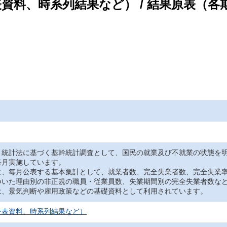
公表資料、時系列結果など） / 結果原表（
、統計法に基づく基幹統計調査として、国民の就業及び不就業の状態を
毎月実施しています。
は、毎月公表する基本集計として、就業者数、完全失業者数、完全失業
ついた理由別の非正規の職員・従業員数、失業期間別の完全失業者数な
は、景気判断や雇用政策などの基礎資料として利用されています。
公表資料、時系列結果など）