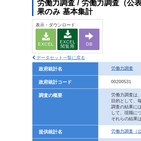
労働力調査 / 労働力調査（
果のみ 基本集計
表示・ダウンロード
EXCEL
EXCEL
DB
閲覧用
データセット一覧に戻る
労働力調査
政府統計名
00200531
政府統計コード
労働力調査は
調査の概要
目的として、
調査の結果に
して、現職に
それらの結果
労働力調査（
提供統計名