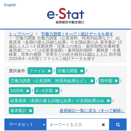
メ
English
イ
ン
コ
ン
テ
ン
ツ
トップページ
労働力調査 | すべて | 統計データを探す
に
労働力調査 労働力調査（公表資料、時系列結果など） 結
移
果原表（各期の最も詳細な結果）※全国結果のみ 基本集計 15
動
歳以上人口 I-3 就業状態・従業上の地位・雇用形態(非農林業
雇用者については従業者規模)・雇用契約期間・農林業・非農
林業，世帯の種類・世帯主との続き柄別15歳以上人口 四半期
2025年4～6月期 | ファイル | 統計データを探す
選択条件:
ファイル
労働力調査
労働力調査（公表資料、時系列結果など）
四半期
2025年
4～6月期
結果原表（各期の最も詳細な結果）※全国結果のみ
基本集計
政府統計一覧に戻る（すべて解除）