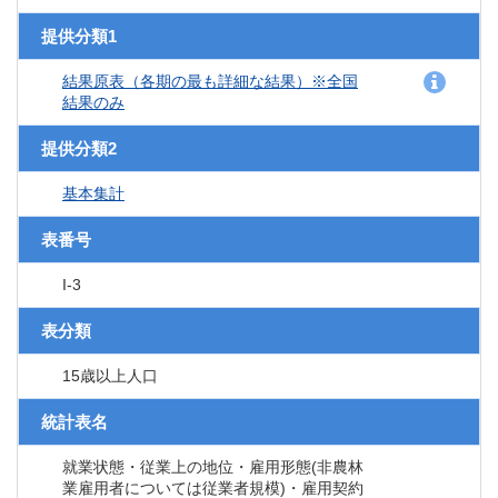
提供分類1
結果原表（各期の最も詳細な結果）※全国
結果のみ
提供分類2
基本集計
表番号
I-3
表分類
15歳以上人口
統計表名
就業状態・従業上の地位・雇用形態(非農林
業雇用者については従業者規模)・雇用契約