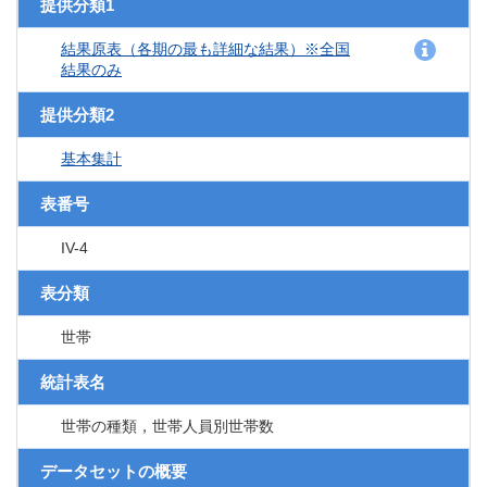
提供分類1
結果原表（各期の最も詳細な結果）※全国
結果のみ
提供分類2
基本集計
表番号
IV-4
表分類
世帯
統計表名
世帯の種類，世帯人員別世帯数
データセットの概要