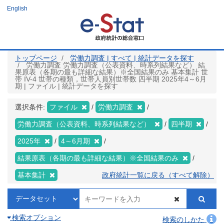
メ
English
イ
ン
コ
ン
テ
ン
ツ
トップページ
労働力調査 | すべて | 統計データを探す
に
労働力調査 労働力調査（公表資料、時系列結果など） 結
移
果原表（各期の最も詳細な結果）※全国結果のみ 基本集計 世
動
帯 IV-4 世帯の種類，世帯人員別世帯数 四半期 2025年4～6月
期 | ファイル | 統計データを探す
選択条件:
ファイル
労働力調査
労働力調査（公表資料、時系列結果など）
四半期
2025年
4～6月期
結果原表（各期の最も詳細な結果）※全国結果のみ
基本集計
政府統計一覧に戻る（すべて解除）
検索オプション
検索のしかた