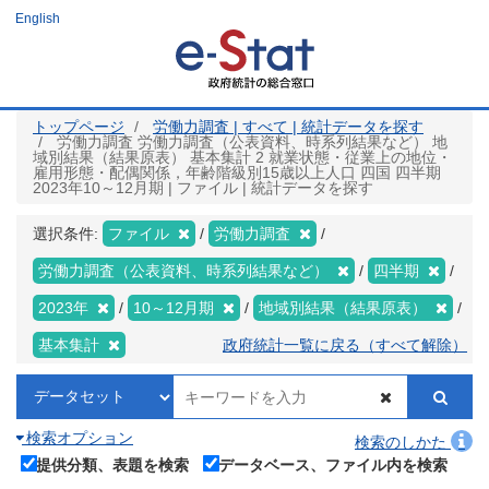
メ
English
イ
ン
コ
ン
テ
ン
ツ
トップページ
労働力調査 | すべて | 統計データを探す
に
労働力調査 労働力調査（公表資料、時系列結果など） 地
移
域別結果（結果原表） 基本集計 2 就業状態・従業上の地位・
動
雇用形態・配偶関係，年齢階級別15歳以上人口 四国 四半期
2023年10～12月期 | ファイル | 統計データを探す
選択条件:
ファイル
労働力調査
労働力調査（公表資料、時系列結果など）
四半期
2023年
10～12月期
地域別結果（結果原表）
基本集計
政府統計一覧に戻る（すべて解除）
検索オプション
検索のしかた
提供分類、表題を検索
データベース、ファイル内を検索