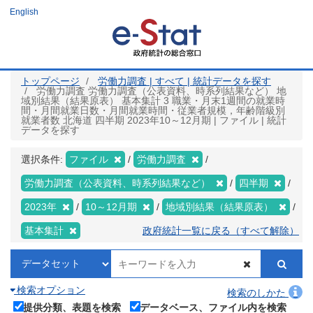
メ
English
イ
ン
コ
ン
テ
ン
ツ
トップページ
労働力調査 | すべて | 統計データを探す
に
労働力調査 労働力調査（公表資料、時系列結果など） 地
移
域別結果（結果原表） 基本集計 3 職業・月末1週間の就業時
動
間・月間就業日数・月間就業時間・従業者規模，年齢階級別
就業者数 北海道 四半期 2023年10～12月期 | ファイル | 統計
データを探す
選択条件:
ファイル
労働力調査
労働力調査（公表資料、時系列結果など）
四半期
2023年
10～12月期
地域別結果（結果原表）
基本集計
政府統計一覧に戻る（すべて解除）
検索オプション
検索のしかた
提供分類、表題を検索
データベース、ファイル内を検索