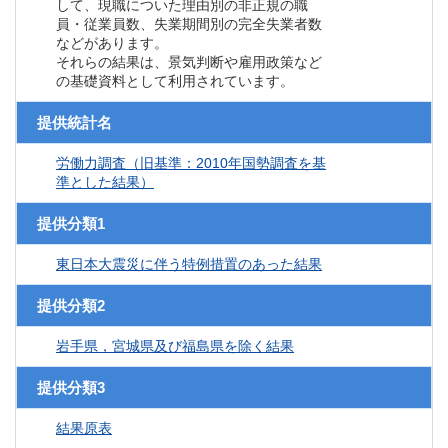
して、現職についた理由別の非正規の職
員・従業員数、失業期間別の完全失業者数
などがあります。
それらの結果は、景気判断や雇用政策など
の基礎資料として利用されています。
提供統計名
労働力調査（旧基準：2010年国勢調査を基
準とした結果）
提供分類1
東日本大震災に伴う特例措置のあった結果
提供分類2
岩手県，宮城県及び福島県を除く結果
提供分類3
結果原表