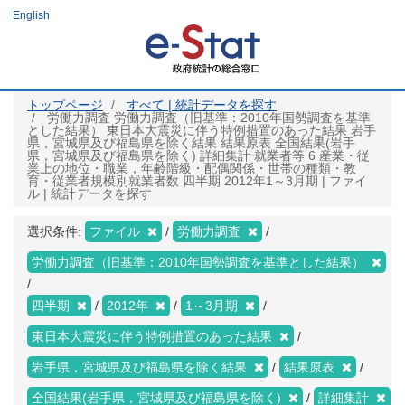
メ
English
イ
ン
コ
ン
テ
ン
ツ
トップページ
すべて | 統計データを探す
に
労働力調査 労働力調査（旧基準：2010年国勢調査を基準
移
とした結果） 東日本大震災に伴う特例措置のあった結果 岩手
動
県，宮城県及び福島県を除く結果 結果原表 全国結果(岩手
県，宮城県及び福島県を除く) 詳細集計 就業者等 6 産業・従
業上の地位・職業，年齢階級・配偶関係・世帯の種類・教
育・従業者規模別就業者数 四半期 2012年1～3月期 | ファイ
ル | 統計データを探す
選択条件:
ファイル
労働力調査
労働力調査（旧基準：2010年国勢調査を基準とした結果）
四半期
2012年
1～3月期
東日本大震災に伴う特例措置のあった結果
岩手県，宮城県及び福島県を除く結果
結果原表
全国結果(岩手県，宮城県及び福島県を除く)
詳細集計