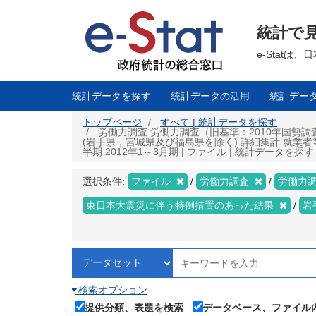
メ
イ
ン
統計で
コ
ン
テ
e-Stat
ン
ツ
に
移
統計データを探す
統計データの活用
統計デー
動
トップページ
すべて | 統計データを探す
労働力調査 労働力調査（旧基準：2010年国勢
(岩手県，宮城県及び福島県を除く) 詳細集計 就業
半期 2012年1～3月期 | ファイル | 統計データを探す
選択条件:
ファイル
労働力調査
労働力調
東日本大震災に伴う特例措置のあった結果
岩
検索オプション
提供分類、表題を検索
データベース、ファイル