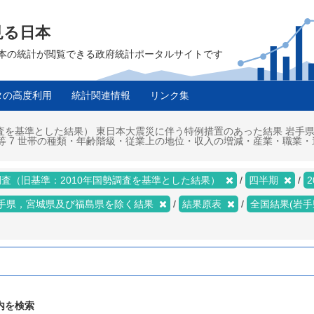
見る日本
は、日本の統計が閲覧できる政府統計ポータルサイトです
タの高度利用
統計関連情報
リンク集
調査を基準とした結果） 東日本大震災に伴う特例措置のあった結果 岩手
者等 7 世帯の種類・年齢階級・従業上の地位・収入の増減・産業・職業
査（旧基準：2010年国勢調査を基準とした結果）
四半期
2
手県，宮城県及び福島県を除く結果
結果原表
全国結果(岩
内を検索