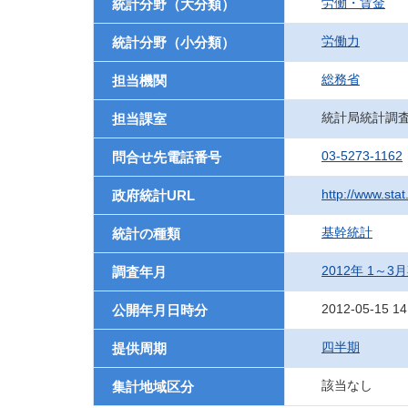
労働・賃金
統計分野（大分類）
労働力
統計分野（小分類）
総務省
担当機関
統計局統計調
担当課室
03-5273-1162
問合せ先電話番号
http://www.sta
政府統計URL
基幹統計
統計の種類
2012年 1～3
調査年月
2012-05-15 14
公開年月日時分
四半期
提供周期
該当なし
集計地域区分