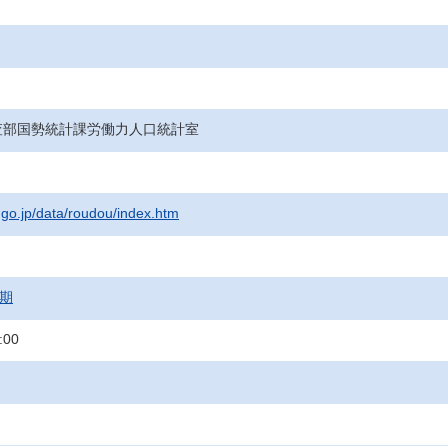
査部国勢統計課労働力人口統計室
t.go.jp/data/roudou/index.htm
月期
:00