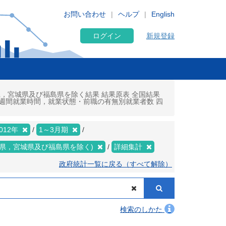
お問い合わせ
ヘルプ
English
ログイン
新規登録
県，宮城県及び福島県を除く結果 結果原表 全国結果
・週間就業時間，就業状態・前職の有無別就業者数 四
012年
1～3月期
手県，宮城県及び福島県を除く)
詳細集計
政府統計一覧に戻る（すべて解除）
検索のしかた