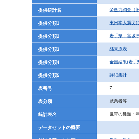
労働力調査（旧
提供統計名
東日本大震災
提供分類1
岩手県，宮城
提供分類2
結果原表
提供分類3
全国結果(岩手
提供分類4
詳細集計
提供分類5
7
表番号
就業者等
表分類
世帯の種類・
統計表名
データセットの概要