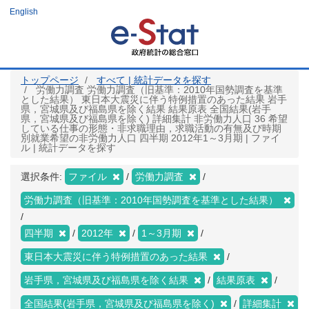
メ
English
イ
ン
コ
ン
テ
ン
ツ
トップページ
すべて | 統計データを探す
に
労働力調査 労働力調査（旧基準：2010年国勢調査を基準
移
とした結果） 東日本大震災に伴う特例措置のあった結果 岩手
動
県，宮城県及び福島県を除く結果 結果原表 全国結果(岩手
県，宮城県及び福島県を除く) 詳細集計 非労働力人口 36 希望
している仕事の形態・非求職理由，求職活動の有無及び時期
別就業希望の非労働力人口 四半期 2012年1～3月期 | ファイ
ル | 統計データを探す
選択条件:
ファイル
労働力調査
労働力調査（旧基準：2010年国勢調査を基準とした結果）
四半期
2012年
1～3月期
東日本大震災に伴う特例措置のあった結果
岩手県，宮城県及び福島県を除く結果
結果原表
全国結果(岩手県，宮城県及び福島県を除く)
詳細集計