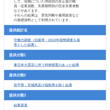
して、現職についた理由別の非正規の職
員・従業員数、失業期間別の完全失業者数
などがあります。
それらの結果は、景気判断や雇用政策など
の基礎資料として利用されています。
提供統計名
労働力調査（旧基準：2010年国勢調査を基
準とした結果）
提供分類1
東日本大震災に伴う特例措置のあった結果
提供分類2
岩手県，宮城県及び福島県を除く結果
提供分類3
結果原表