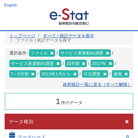
メ
English
イ
ン
コ
ン
テ
ン
ツ
トップページ
すべて | 統計データを探す
に
ファイル | 統計データを探す
移
動
選択条件:
ファイル
サービス産業動向調査
サービス産業動向調査
四半期
2017年
7～9月期
2013年1月から
月次調査
速報
政府統計一覧に戻る（すべて解除）
1
件のデータ
データ種別
データベース
0