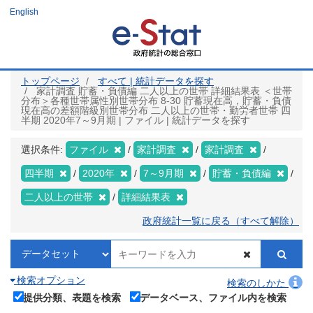
メ
English
イ
ン
コ
ン
テ
ン
ツ
トップページ
すべて | 統計データを探す
に
家計調査 貯蓄・負債編 二人以上の世帯 詳細結果表 ＜世帯
移
分布＞各種世帯属性別世帯分布 8-30 貯蓄現在高，貯蓄・負債
動
現在高の差額階級別世帯分布 二人以上の世帯・勤労者世帯 四
半期 2020年7～9月期 | ファイル | 統計データを探す
選択条件:
ファイル
家計調査
家計調査
四半期
2020年
7～9月期
貯蓄・負債編
二人以上の世帯
詳細結果表
政府統計一覧に戻る（すべて解除）
検索オプション
検索のしかた
提供分類、表題を検索
データベース、ファイル内を検索