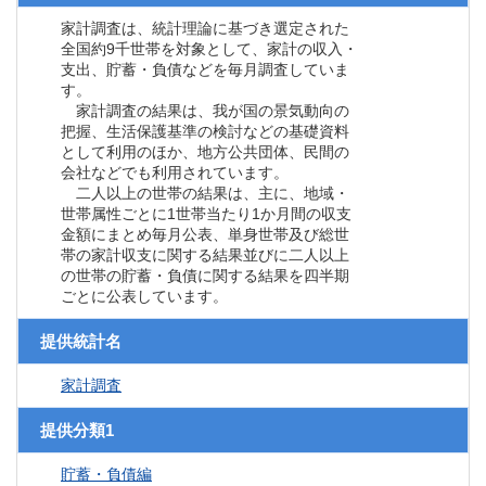
家計調査は、統計理論に基づき選定された
全国約9千世帯を対象として、家計の収入・
支出、貯蓄・負債などを毎月調査していま
す。
家計調査の結果は、我が国の景気動向の
把握、生活保護基準の検討などの基礎資料
として利用のほか、地方公共団体、民間の
会社などでも利用されています。
二人以上の世帯の結果は、主に、地域・
世帯属性ごとに1世帯当たり1か月間の収支
金額にまとめ毎月公表、単身世帯及び総世
帯の家計収支に関する結果並びに二人以上
の世帯の貯蓄・負債に関する結果を四半期
ごとに公表しています。
提供統計名
家計調査
提供分類1
貯蓄・負債編