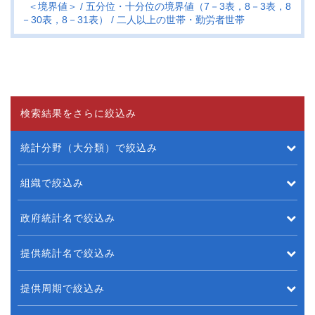
＜境界値＞
五分位・十分位の境界値（7－3表，8－3表，8
－30表，8－31表）
二人以上の世帯・勤労者世帯
検索結果をさらに絞込み
統計分野（大分類）で絞込み
組織で絞込み
政府統計名で絞込み
提供統計名で絞込み
提供周期で絞込み