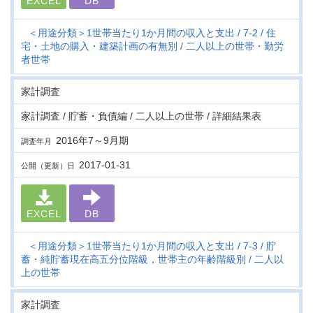
EXCEL
DB
＜用途分類＞1世帯当たり1か月間の収入と支出
7-2
住
宅・土地の購入・建築計画の有無別
二人以上の世帯・勤労
者世帯
家計調査
家計調査 / 貯蓄・負債編 / 二人以上の世帯 / 詳細結果表
2016年7～9月期
調査年月
2017-01-31
公開（更新）日
EXCEL
DB
＜用途分類＞1世帯当たり1か月間の収入と支出
7-3
貯
蓄・純貯蓄現在高五分位階級，世帯主の年齢階級別
二人以
上の世帯
家計調査