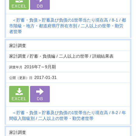
EXCEL
DB
＜貯蓄・負債＞貯蓄及び負債の1世帯当たり現在高
8-1
都
市階級・地方・都道府県庁所在市別
二人以上の世帯・勤労
者世帯
家計調査
家計調査 / 貯蓄・負債編 / 二人以上の世帯 / 詳細結果表
2016年7～9月期
調査年月
2017-01-31
公開（更新）日
EXCEL
DB
＜貯蓄・負債＞貯蓄及び負債の1世帯当たり現在高
8-2
年
間収入階級別
二人以上の世帯・勤労者世帯
家計調査