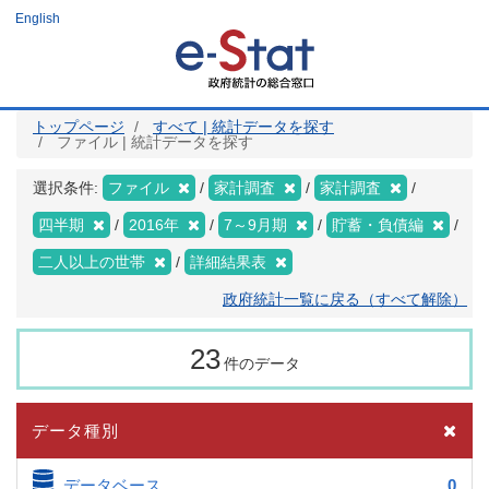
メ
English
イ
ン
コ
ン
テ
ン
ツ
トップページ
すべて | 統計データを探す
に
ファイル | 統計データを探す
移
動
選択条件:
ファイル
家計調査
家計調査
四半期
2016年
7～9月期
貯蓄・負債編
二人以上の世帯
詳細結果表
政府統計一覧に戻る（すべて解除）
23
件のデータ
データ種別
データベース
0