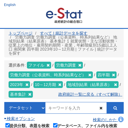
メ
English
イ
ン
コ
ン
テ
ン
ツ
トップページ
すべて | 統計データを探す
に
労働力調査 労働力調査（公表資料、時系列結果など） 地
移
域別結果（結果原表） 基本集計 1 就業状態・主な活動状態・
動
従業上の地位・雇用契約期間・産業，年齢階級別15歳以上人
口 南関東 四半期 2023年10～12月期 | ファイル | 統計データ
を探す
選択条件:
ファイル
労働力調査
労働力調査（公表資料、時系列結果など）
四半期
2023年
10～12月期
地域別結果（結果原表）
基本集計
政府統計一覧に戻る（すべて解除）
検索オプション
検索のしかた
提供分類、表題を検索
データベース、ファイル内を検索